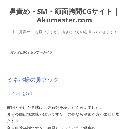
コ
ン
鼻責め・SM・顔面拷問CGサイト｜
テ
ン
ツ
Akumaster.com
へ
ス
キ
主に鼻責めCGを扱いますが、描きたいものを描いていきます！
ッ
プ
「
ガンダムUC
」タグアーカイブ
ミネバ様の鼻フック
コメントを残す
前回と分けた意味は、更新数を稼いだくらいでした。
まぁ今回は無意味っぽいですが、力作なら溜めた方がエロい場
合も？！
色々中途半端ですが、練習ということでご勘弁を。