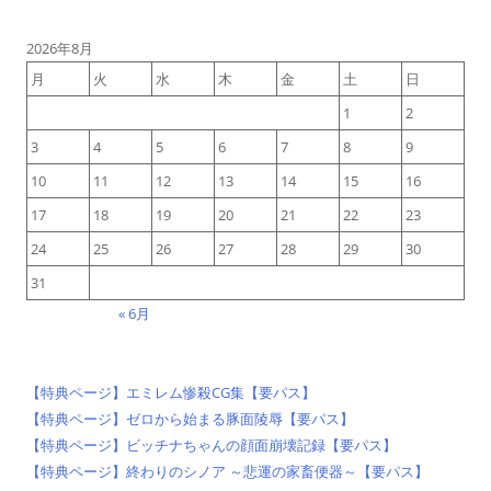
2026年8月
月
火
水
木
金
土
日
1
2
3
4
5
6
7
8
9
10
11
12
13
14
15
16
17
18
19
20
21
22
23
24
25
26
27
28
29
30
31
« 6月
【特典ページ】エミレム惨殺CG集【要パス】
【特典ページ】ゼロから始まる豚面陵辱【要パス】
【特典ページ】ビッチナちゃんの顔面崩壊記録【要パス】
【特典ページ】終わりのシノア ～悲運の家畜便器～【要パス】