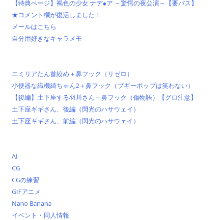
【特典ページ】褐色の少女 ナデ●ア ～驚愕の夜公演～【要パス】
★コメント欄が復活しました！
メールはこちら
自分用好きなキャラメモ
エミリアたん首絞め＋鼻フック（リゼロ）
小便器な織機綺ちゃん2＋鼻フック（ブギーポップは笑わない）
【後編】土下座する羽川さん＋鼻フック（傷物語）【グロ注意】
土下座ギギさん、後編（閃光のハサウェイ）
土下座ギギさん、前編（閃光のハサウェイ）
AI
CG
CGの練習
GIFアニメ
Nano Banana
イベント・同人情報