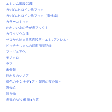
エミレム惨殺CG集
ガ○ダムヒロイン鼻フック
ガ○ダムヒロイン鼻フック（番外編）
カラーコミック
かわいいあの子が鼻フック！
カワイソウな律
ゼロから始まる豚面陵辱～エミ○アとレム～
ビッチナちゃんの顔面崩壊記録
フィギュア化
モノクロ
ラフ
未分類
終わりのシノア
褐色の少女 ナデ●ア ～驚愕の夜公演～
過去絵
頂き物
鼻責めAV女優 塚●八雲