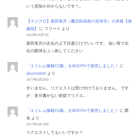
いう意味か分からないです ^…
【マジグロ】柴田美月（魔法科高校の劣等生）の末路【抜
歯他】
に
フリート
より
2025年10月7日
柴田美月の左右の上下目蓋だけでいいです。 短い筒で左
右の眼球をぶっ刺してください
「エミレム惨殺CG集」をBOOTHで発売しました！
に
akumaster
より
2017年3月20日
すいません。リクエストは受け付けておりません。 です
が、多分書かない前提でリクエ…
「エミレム惨殺CG集」をBOOTHで発売しました！
に
匿
名
より
2017年3月18日
リクエストしてもいいですか？