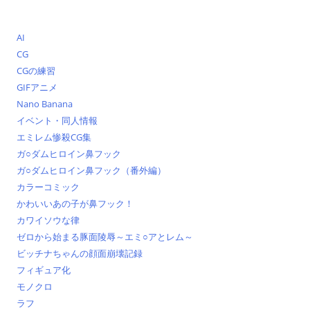
AI
CG
CGの練習
GIFアニメ
Nano Banana
イベント・同人情報
エミレム惨殺CG集
ガ○ダムヒロイン鼻フック
ガ○ダムヒロイン鼻フック（番外編）
カラーコミック
かわいいあの子が鼻フック！
カワイソウな律
ゼロから始まる豚面陵辱～エミ○アとレム～
ビッチナちゃんの顔面崩壊記録
フィギュア化
モノクロ
ラフ