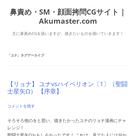
コ
ン
鼻責め・SM・顔面拷問CGサイト｜
テ
ン
ツ
Akumaster.com
へ
ス
キ
主に鼻責めCGを扱いますが、描きたいものを描いていきます！
ッ
プ
「
ユナ
」タグアーカイブ
【リョナ】 ユナvsハイペリオン〔1〕（聖闘
士星矢Ω） 【序章】
コメントを残す
そろそろ他のをと思い、描きたかったユナのリョナ漫画にチャ
レンジ！
聖闘士星矢Ωおもしろかったです！ これは、見てた人には分か