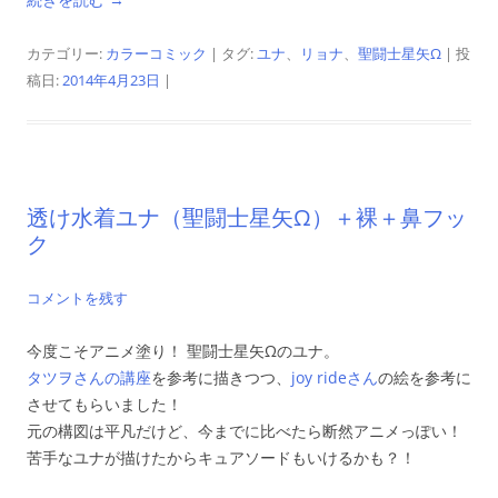
カテゴリー:
カラーコミック
| タグ:
ユナ
、
リョナ
、
聖闘士星矢Ω
| 投
稿日:
2014年4月23日
|
透け水着ユナ（聖闘士星矢Ω）＋裸＋鼻フッ
ク
コメントを残す
今度こそアニメ塗り！ 聖闘士星矢Ωのユナ。
タツヲさんの講座
を参考に描きつつ、
joy rideさん
の絵を参考に
させてもらいました！
元の構図は平凡だけど、今までに比べたら断然アニメっぽい！
苦手なユナが描けたからキュアソードもいけるかも？！