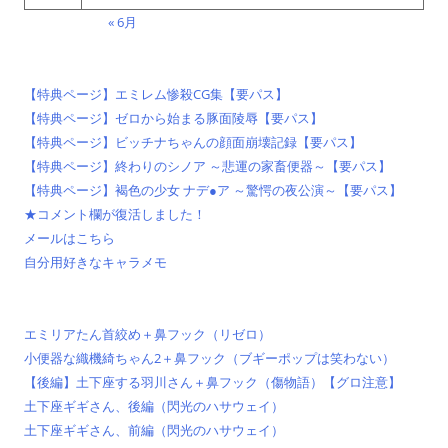
« 6月
【特典ページ】エミレム惨殺CG集【要パス】
【特典ページ】ゼロから始まる豚面陵辱【要パス】
【特典ページ】ビッチナちゃんの顔面崩壊記録【要パス】
【特典ページ】終わりのシノア ～悲運の家畜便器～【要パス】
【特典ページ】褐色の少女 ナデ●ア ～驚愕の夜公演～【要パス】
★コメント欄が復活しました！
メールはこちら
自分用好きなキャラメモ
エミリアたん首絞め＋鼻フック（リゼロ）
小便器な織機綺ちゃん2＋鼻フック（ブギーポップは笑わない）
【後編】土下座する羽川さん＋鼻フック（傷物語）【グロ注意】
土下座ギギさん、後編（閃光のハサウェイ）
土下座ギギさん、前編（閃光のハサウェイ）