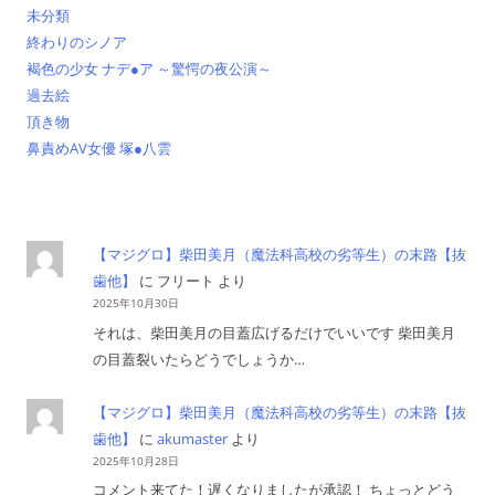
未分類
終わりのシノア
褐色の少女 ナデ●ア ～驚愕の夜公演～
過去絵
頂き物
鼻責めAV女優 塚●八雲
【マジグロ】柴田美月（魔法科高校の劣等生）の末路【抜
歯他】
に
フリート
より
2025年10月30日
それは、柴田美月の目蓋広げるだけでいいです 柴田美月
の目蓋裂いたらどうでしょうか…
【マジグロ】柴田美月（魔法科高校の劣等生）の末路【抜
歯他】
に
akumaster
より
2025年10月28日
コメント来てた！遅くなりましたが承認！ ちょっとどう