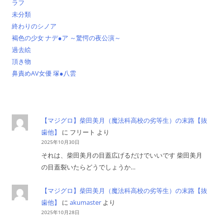
ラフ
未分類
終わりのシノア
褐色の少女 ナデ●ア ～驚愕の夜公演～
過去絵
頂き物
鼻責めAV女優 塚●八雲
【マジグロ】柴田美月（魔法科高校の劣等生）の末路【抜
歯他】
に
フリート
より
2025年10月30日
それは、柴田美月の目蓋広げるだけでいいです 柴田美月
の目蓋裂いたらどうでしょうか…
【マジグロ】柴田美月（魔法科高校の劣等生）の末路【抜
歯他】
に
akumaster
より
2025年10月28日