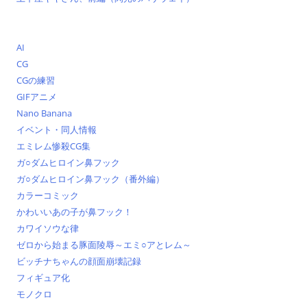
AI
CG
CGの練習
GIFアニメ
Nano Banana
イベント・同人情報
エミレム惨殺CG集
ガ○ダムヒロイン鼻フック
ガ○ダムヒロイン鼻フック（番外編）
カラーコミック
かわいいあの子が鼻フック！
カワイソウな律
ゼロから始まる豚面陵辱～エミ○アとレム～
ビッチナちゃんの顔面崩壊記録
フィギュア化
モノクロ