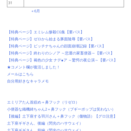
31
« 6月
【特典ページ】エミレム惨殺CG集【要パス】
【特典ページ】ゼロから始まる豚面陵辱【要パス】
【特典ページ】ビッチナちゃんの顔面崩壊記録【要パス】
【特典ページ】終わりのシノア ～悲運の家畜便器～【要パス】
【特典ページ】褐色の少女 ナデ●ア ～驚愕の夜公演～【要パス】
★コメント欄が復活しました！
メールはこちら
自分用好きなキャラメモ
エミリアたん首絞め＋鼻フック（リゼロ）
小便器な織機綺ちゃん2＋鼻フック（ブギーポップは笑わない）
【後編】土下座する羽川さん＋鼻フック（傷物語）【グロ注意】
土下座ギギさん、後編（閃光のハサウェイ）
土下座ギギさん、前編（閃光のハサウェイ）