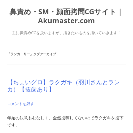
コ
ン
鼻責め・SM・顔面拷問CGサイト｜
テ
ン
ツ
Akumaster.com
へ
ス
キ
主に鼻責めCGを扱いますが、描きたいものを描いていきます！
ッ
プ
「
ランカ・リー
」タグアーカイブ
【ちょいグロ】ラクガキ（羽川さんとラン
カ）【抜歯あり】
コメントを残す
年始の決意もむなしく、全然投稿してないのでラクガキを投下
です。