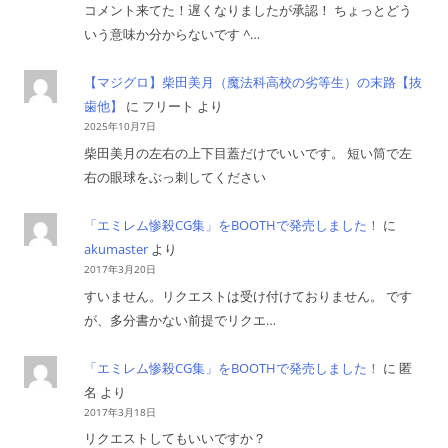
コメント来てた！遅くなりましたが承認！ ちょっとどう
いう意味か分からないです ^…
【マジグロ】柴田美月（魔法科高校の劣等生）の末路【抜
歯他】
に
フリート
より
2025年10月7日
柴田美月の左右の上下目蓋だけでいいです。 短い筒で左
右の眼球をぶっ刺してください
「エミレム惨殺CG集」をBOOTHで発売しました！
に
akumaster
より
2017年3月20日
すいません。リクエストは受け付けておりません。 です
が、多分書かない前提でリクエ…
「エミレム惨殺CG集」をBOOTHで発売しました！
に
匿
名
より
2017年3月18日
リクエストしてもいいですか？