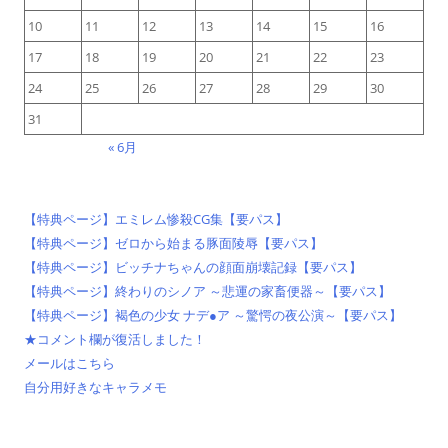
10
11
12
13
14
15
16
17
18
19
20
21
22
23
24
25
26
27
28
29
30
31
« 6月
【特典ページ】エミレム惨殺CG集【要パス】
【特典ページ】ゼロから始まる豚面陵辱【要パス】
【特典ページ】ビッチナちゃんの顔面崩壊記録【要パス】
【特典ページ】終わりのシノア ～悲運の家畜便器～【要パス】
【特典ページ】褐色の少女 ナデ●ア ～驚愕の夜公演～【要パス】
★コメント欄が復活しました！
メールはこちら
自分用好きなキャラメモ