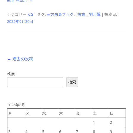
カテゴリー:
CG
| タグ:
三方向鼻フック
、
抜歯
、
羽川翼
| 投稿日:
2025年9月20日
|
投
←
過去の投稿
稿
検索
ナ
検索
ビ
ゲ
ー
2026年8月
シ
月
火
水
木
金
土
日
ョ
1
2
ン
3
4
5
6
7
8
9