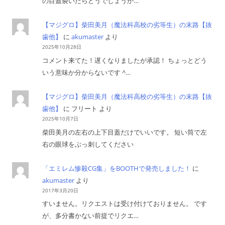
の目蓋裂いたらどうでしょうか…
【マジグロ】柴田美月（魔法科高校の劣等生）の末路【抜
歯他】
に
akumaster
より
2025年10月28日
コメント来てた！遅くなりましたが承認！ ちょっとどう
いう意味か分からないです ^…
【マジグロ】柴田美月（魔法科高校の劣等生）の末路【抜
歯他】
に
フリート
より
2025年10月7日
柴田美月の左右の上下目蓋だけでいいです。 短い筒で左
右の眼球をぶっ刺してください
「エミレム惨殺CG集」をBOOTHで発売しました！
に
akumaster
より
2017年3月20日
すいません。リクエストは受け付けておりません。 です
が、多分書かない前提でリクエ…