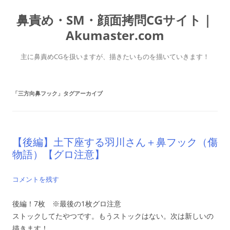
コ
ン
鼻責め・SM・顔面拷問CGサイト｜
テ
ン
ツ
Akumaster.com
へ
ス
キ
主に鼻責めCGを扱いますが、描きたいものを描いていきます！
ッ
プ
「
三方向鼻フック
」タグアーカイブ
【後編】土下座する羽川さん＋鼻フック（傷
物語）【グロ注意】
コメントを残す
後編！7枚 ※最後の1枚グロ注意
ストックしてたやつです。もうストックはない。次は新しいの
描きます！