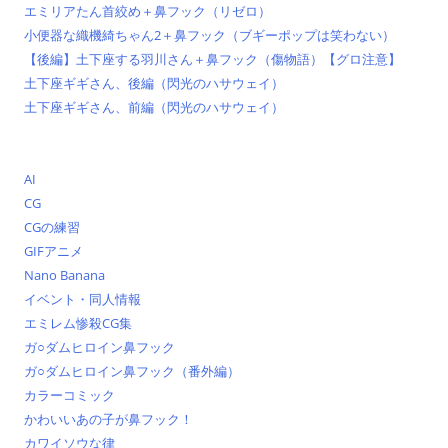
エミリアたん首絞め＋鼻フック（リゼロ）
小便器な織機綺ちゃん2＋鼻フック（ブギーポップは笑わない）
【後編】土下座する羽川さん＋鼻フック（傷物語）【グロ注意】
土下座ギギさん、後編（閃光のハサウェイ）
土下座ギギさん、前編（閃光のハサウェイ）
AI
CG
CGの練習
GIFアニメ
Nano Banana
イベント・同人情報
エミレム惨殺CG集
ガ○ダムヒロイン鼻フック
ガ○ダムヒロイン鼻フック（番外編）
カラーコミック
かわいいあの子が鼻フック！
カワイソウな律