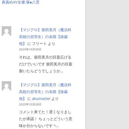
鼻責めAV女優 塚●八雲
【マジグロ】柴田美月（魔法科
高校の劣等生）の末路【抜歯
他】
に
フリート
より
2025年10月30日
それは、柴田美月の目蓋広げる
だけでいいです 柴田美月の目蓋
裂いたらどうでしょうか…
【マジグロ】柴田美月（魔法科
高校の劣等生）の末路【抜歯
他】
に
akumaster
より
2025年10月28日
コメント来てた！遅くなりまし
たが承認！ ちょっとどういう意
味か分からないです ^…