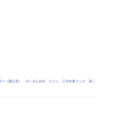
ダー（開口具）
、
ガンダムAGE
、
ユリン
、
三方向鼻フック
、
薬
|