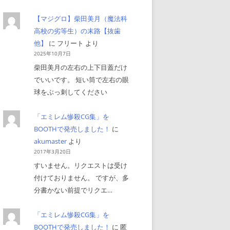
【マジグロ】柴田美月（魔法科
高校の劣等生）の末路【抜歯
他】
に
フリート
より
2025年10月7日
柴田美月の左右の上下目蓋だけ
でいいです。 短い筒で左右の眼
球をぶっ刺してください
「エミレム惨殺CG集」を
BOOTHで発売しました！
に
akumaster
より
2017年3月20日
すいません。リクエストは受け
付けておりません。 ですが、多
分書かない前提でリクエ…
「エミレム惨殺CG集」を
BOOTHで発売しました！
に
匿