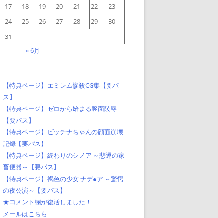
17
18
19
20
21
22
23
24
25
26
27
28
29
30
31
« 6月
【特典ページ】エミレム惨殺CG集【要パ
ス】
【特典ページ】ゼロから始まる豚面陵辱
【要パス】
【特典ページ】ビッチナちゃんの顔面崩壊
記録【要パス】
【特典ページ】終わりのシノア ～悲運の家
畜便器～【要パス】
【特典ページ】褐色の少女 ナデ●ア ～驚愕
の夜公演～【要パス】
★コメント欄が復活しました！
メールはこちら