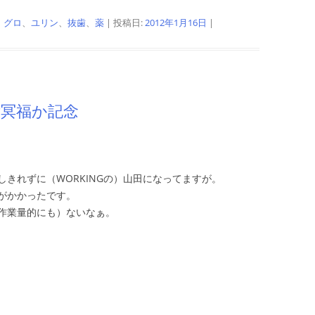
、
グロ
、
ユリン
、
抜歯
、
薬
| 投稿日:
2012年1月16日
|
ご冥福か記念
きれずに（WORKINGの）山田になってますが。
がかかったです。
作業量的にも）ないなぁ。