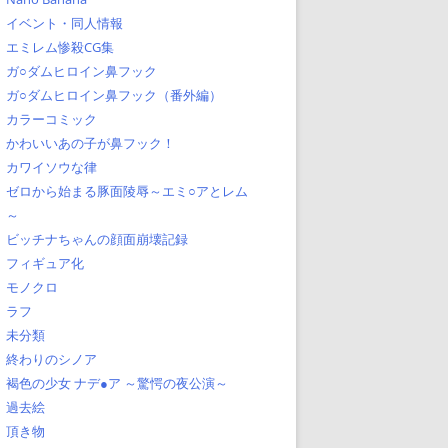
イベント・同人情報
エミレム惨殺CG集
ガ○ダムヒロイン鼻フック
ガ○ダムヒロイン鼻フック（番外編）
カラーコミック
かわいいあの子が鼻フック！
カワイソウな律
ゼロから始まる豚面陵辱～エミ○アとレム
～
ビッチナちゃんの顔面崩壊記録
フィギュア化
モノクロ
ラフ
未分類
終わりのシノア
褐色の少女 ナデ●ア ～驚愕の夜公演～
過去絵
頂き物