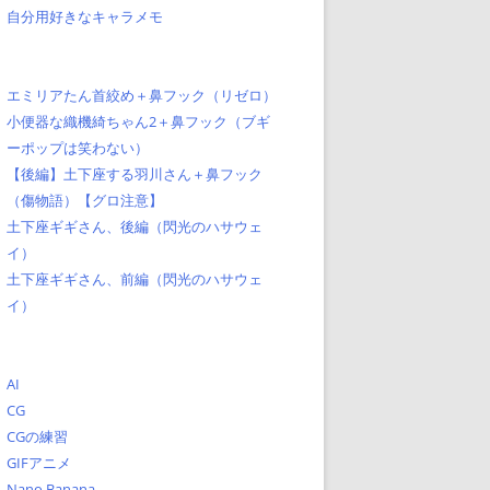
自分用好きなキャラメモ
エミリアたん首絞め＋鼻フック（リゼロ）
小便器な織機綺ちゃん2＋鼻フック（ブギ
ーポップは笑わない）
【後編】土下座する羽川さん＋鼻フック
（傷物語）【グロ注意】
土下座ギギさん、後編（閃光のハサウェ
イ）
土下座ギギさん、前編（閃光のハサウェ
イ）
AI
CG
CGの練習
GIFアニメ
Nano Banana