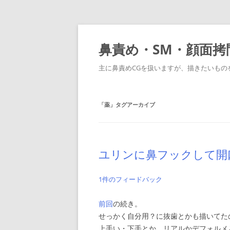
コ
ン
テ
鼻責め・SM・顔面拷問C
ン
ツ
へ
主に鼻責めCGを扱いますが、描きたいもの
ス
キ
ッ
プ
「
薬
」タグアーカイブ
ユリンに鼻フックして開
1件のフィードバック
前回
の続き。
せっかく自分用？に抜歯とかも描いてた
上手い・下手とか、リアルかデフォルメ