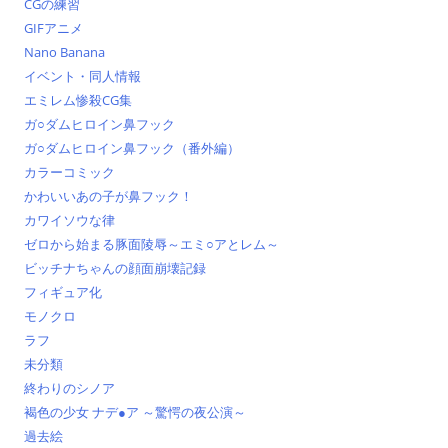
CGの練習
GIFアニメ
Nano Banana
イベント・同人情報
エミレム惨殺CG集
ガ○ダムヒロイン鼻フック
ガ○ダムヒロイン鼻フック（番外編）
カラーコミック
かわいいあの子が鼻フック！
カワイソウな律
ゼロから始まる豚面陵辱～エミ○アとレム～
ビッチナちゃんの顔面崩壊記録
フィギュア化
モノクロ
ラフ
未分類
終わりのシノア
褐色の少女 ナデ●ア ～驚愕の夜公演～
過去絵