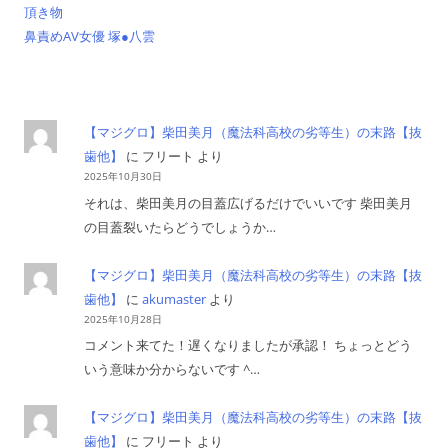
頂き物
鼻責めAV女優 塚●八雲
【マジグロ】柴田美月（魔法科高校の劣等生）の末路【抜
歯他】
に
フリート
より
2025年10月30日
それは、柴田美月の目蓋広げるだけでいいです 柴田美月
の目蓋裂いたらどうでしょうか…
【マジグロ】柴田美月（魔法科高校の劣等生）の末路【抜
歯他】
に
akumaster
より
2025年10月28日
コメント来てた！遅くなりましたが承認！ ちょっとどう
いう意味か分からないです ^…
【マジグロ】柴田美月（魔法科高校の劣等生）の末路【抜
歯他】
に
フリート
より