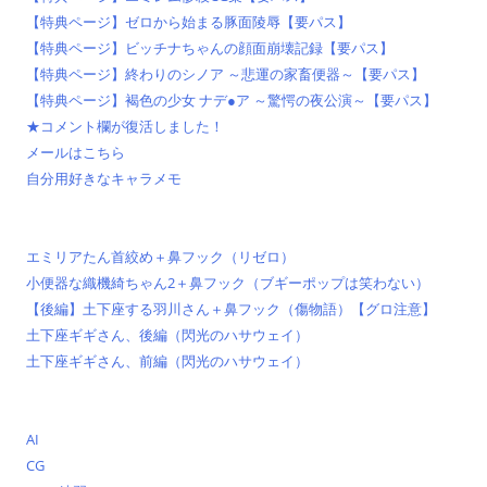
【特典ページ】ゼロから始まる豚面陵辱【要パス】
【特典ページ】ビッチナちゃんの顔面崩壊記録【要パス】
【特典ページ】終わりのシノア ～悲運の家畜便器～【要パス】
【特典ページ】褐色の少女 ナデ●ア ～驚愕の夜公演～【要パス】
★コメント欄が復活しました！
メールはこちら
自分用好きなキャラメモ
エミリアたん首絞め＋鼻フック（リゼロ）
小便器な織機綺ちゃん2＋鼻フック（ブギーポップは笑わない）
【後編】土下座する羽川さん＋鼻フック（傷物語）【グロ注意】
土下座ギギさん、後編（閃光のハサウェイ）
土下座ギギさん、前編（閃光のハサウェイ）
AI
CG