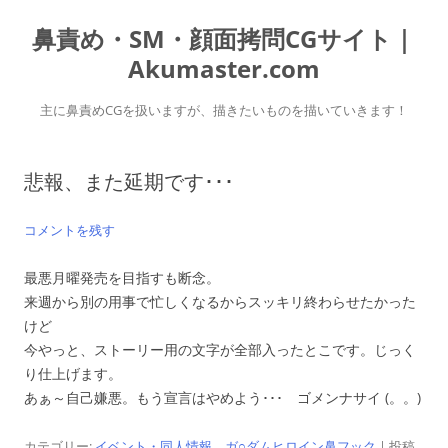
コ
ン
鼻責め・SM・顔面拷問CGサイト｜
テ
ン
ツ
Akumaster.com
へ
ス
キ
主に鼻責めCGを扱いますが、描きたいものを描いていきます！
ッ
プ
悲報、また延期です･･･
コメントを残す
最悪月曜発売を目指すも断念。
来週から別の用事で忙しくなるからスッキリ終わらせたかった
けど
今やっと、ストーリー用の文字が全部入ったとこです。じっく
り仕上げます。
あぁ～自己嫌悪。もう宣言はやめよう･･･ ゴメンナサイ (。。)
カテゴリー:
イベント・同人情報
、
ガ○ダムヒロイン鼻フック
| 投稿