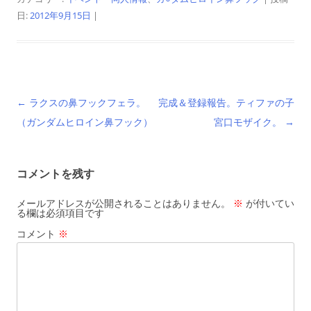
日:
2012年9月15日
|
投
←
ラクスの鼻フックフェラ。
完成＆登録報告。ティファの子
稿
（ガンダムヒロイン鼻フック）
宮口モザイク。
→
ナ
ビ
コメントを残す
ゲ
ー
メールアドレスが公開されることはありません。
※
が付いてい
る欄は必須項目です
シ
コメント
※
ョ
ン