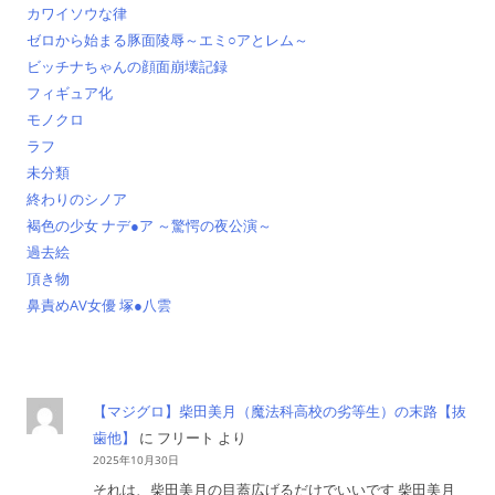
カワイソウな律
ゼロから始まる豚面陵辱～エミ○アとレム～
ビッチナちゃんの顔面崩壊記録
フィギュア化
モノクロ
ラフ
未分類
終わりのシノア
褐色の少女 ナデ●ア ～驚愕の夜公演～
過去絵
頂き物
鼻責めAV女優 塚●八雲
【マジグロ】柴田美月（魔法科高校の劣等生）の末路【抜
歯他】
に
フリート
より
2025年10月30日
それは、柴田美月の目蓋広げるだけでいいです 柴田美月