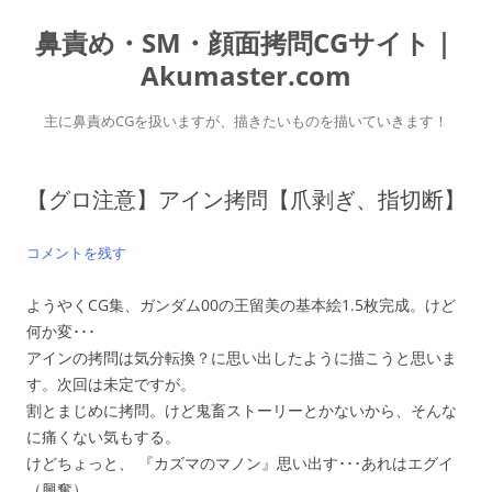
コ
ン
鼻責め・SM・顔面拷問CGサイト｜
テ
ン
ツ
Akumaster.com
へ
ス
キ
主に鼻責めCGを扱いますが、描きたいものを描いていきます！
ッ
プ
【グロ注意】アイン拷問【爪剥ぎ、指切断】
コメントを残す
ようやくCG集、ガンダム00の王留美の基本絵1.5枚完成。けど
何か変･･･
アインの拷問は気分転換？に思い出したように描こうと思いま
す。次回は未定ですが。
割とまじめに拷問。けど鬼畜ストーリーとかないから、そんな
に痛くない気もする。
けどちょっと、 『カズマのマノン』思い出す･･･あれはエグイ
（興奮）