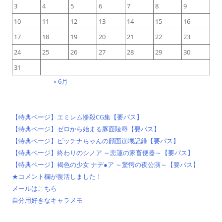
3
4
5
6
7
8
9
10
11
12
13
14
15
16
17
18
19
20
21
22
23
24
25
26
27
28
29
30
31
« 6月
【特典ページ】エミレム惨殺CG集【要パス】
【特典ページ】ゼロから始まる豚面陵辱【要パス】
【特典ページ】ビッチナちゃんの顔面崩壊記録【要パス】
【特典ページ】終わりのシノア ～悲運の家畜便器～【要パス】
【特典ページ】褐色の少女 ナデ●ア ～驚愕の夜公演～【要パス】
★コメント欄が復活しました！
メールはこちら
自分用好きなキャラメモ