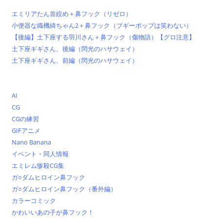
エミリアたん首絞め＋鼻フック（リゼロ）
小便器な織機綺ちゃん2＋鼻フック（ブギーポップは笑わない）
【後編】土下座する羽川さん＋鼻フック（傷物語）【グロ注意】
土下座ギギさん、後編（閃光のハサウェイ）
土下座ギギさん、前編（閃光のハサウェイ）
AI
CG
CGの練習
GIFアニメ
Nano Banana
イベント・同人情報
エミレム惨殺CG集
ガ○ダムヒロイン鼻フック
ガ○ダムヒロイン鼻フック（番外編）
カラーコミック
かわいいあの子が鼻フック！