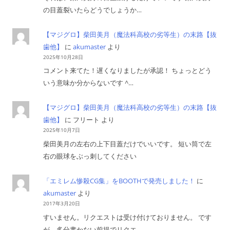
の目蓋裂いたらどうでしょうか…
【マジグロ】柴田美月（魔法科高校の劣等生）の末路【抜
歯他】
に
akumaster
より
2025年10月28日
コメント来てた！遅くなりましたが承認！ ちょっとどう
いう意味か分からないです ^…
【マジグロ】柴田美月（魔法科高校の劣等生）の末路【抜
歯他】
に
フリート
より
2025年10月7日
柴田美月の左右の上下目蓋だけでいいです。 短い筒で左
右の眼球をぶっ刺してください
「エミレム惨殺CG集」をBOOTHで発売しました！
に
akumaster
より
2017年3月20日
すいません。リクエストは受け付けておりません。 です
が、多分書かない前提でリクエ…