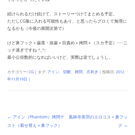
続けられるだけ続けて、ストーリーつけてまとめる予定。
ただしCG集に入れる可能性もあり、と思ったらグロくて無理に
なるかも（今後の展開次第で）
けど鼻フック＋歯茎・抜歯＋目責め＋拷問＋（スカ予定）･･･ニ
ッチ過ぎですね ^_^;
最小公倍数的になればいいけど、実際は逆でしょうし。
カテゴリー:
CG
| タグ:
アイン
、
切断
、
拷問
、
爪剥ぎ
| 投稿日:
2012
年11月19日
|
投
←
アイン（Phantom）拷問テ
風林寺美羽のエロコス＋鼻フッ
稿
スト（着せ替え＋鼻フック）
ク
→
ナ