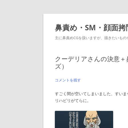
コ
ン
テ
鼻責め・SM・顔面拷問C
ン
ツ
へ
主に鼻責めCGを扱いますが、描きたいもの
ス
キ
ッ
プ
クーデリアさんの決意＋
ズ）
コメントを残す
すごく間が空いてしまいました、すいま
リハビリがてらに。