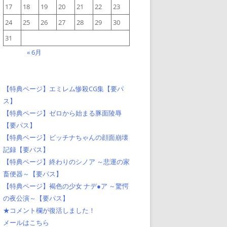
17
18
19
20
21
22
23
24
25
26
27
28
29
30
31
« 6月
【特典ページ】エミレム惨殺CG集【要パ
ス】
【特典ページ】ゼロから始まる豚面陵辱
【要パス】
【特典ページ】ビッチナちゃんの顔面崩壊
記録【要パス】
【特典ページ】終わりのシノア ～悲運の家
畜便器～【要パス】
【特典ページ】褐色の少女 ナデ●ア ～驚愕
の夜公演～【要パス】
★コメント欄が復活しました！
メールはこちら