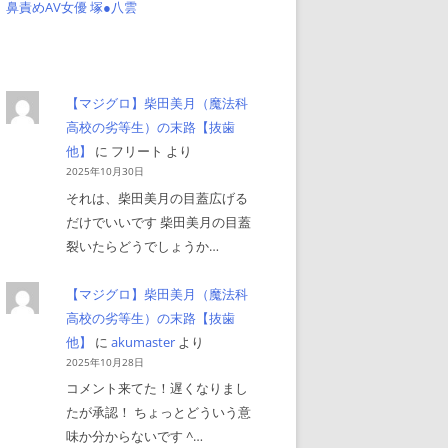
鼻責めAV女優 塚●八雲
【マジグロ】柴田美月（魔法科
高校の劣等生）の末路【抜歯
他】
に
フリート
より
2025年10月30日
それは、柴田美月の目蓋広げる
だけでいいです 柴田美月の目蓋
裂いたらどうでしょうか…
【マジグロ】柴田美月（魔法科
高校の劣等生）の末路【抜歯
他】
に
akumaster
より
2025年10月28日
コメント来てた！遅くなりまし
たが承認！ ちょっとどういう意
味か分からないです ^…