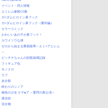
イベント・同人情報
エミレム惨殺CG集
ガ○ダムヒロイン鼻フック
ガ○ダムヒロイン鼻フック（番外編）
カラーコミック
かわいいあの子が鼻フック！
カワイソウな律
ゼロから始まる豚面陵辱～エミ○アとレム
～
ビッチナちゃんの顔面崩壊記録
フィギュア化
モノクロ
ラフ
未分類
終わりのシノア
褐色の少女 ナデ●ア ～驚愕の夜公演～
過去絵
頂き物