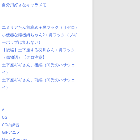
自分用好きなキャラメモ
エミリアたん首絞め＋鼻フック（リゼロ）
小便器な織機綺ちゃん2＋鼻フック（ブギ
ーポップは笑わない）
【後編】土下座する羽川さん＋鼻フック
（傷物語）【グロ注意】
土下座ギギさん、後編（閃光のハサウェ
イ）
土下座ギギさん、前編（閃光のハサウェ
イ）
AI
CG
CGの練習
GIFアニメ
Nano Banana