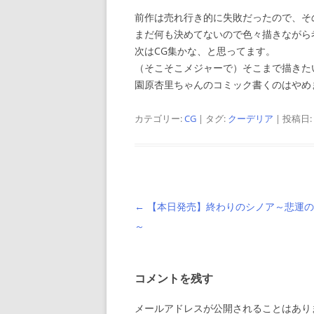
前作は売れ行き的に失敗だったので、そ
まだ何も決めてないので色々描きながら
次はCG集かな、と思ってます。
（そこそこメジャーで）そこまで描きた
園原杏里ちゃんのコミック書くのはやめ
カテゴリー:
CG
| タグ:
クーデリア
| 投稿日:
投
←
【本日発売】終わりのシノア～悲運の
稿
～
ナ
ビ
コメントを残す
ゲ
ー
メールアドレスが公開されることはあり