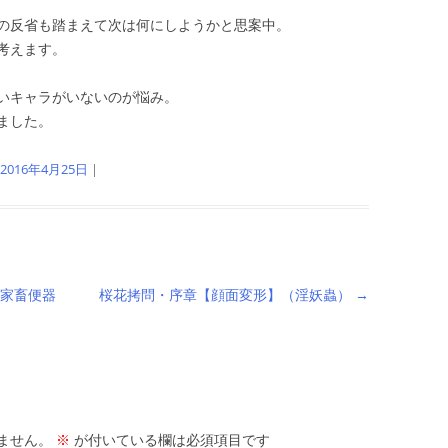
の反省も踏まえて次は何にしようかと思案中。
考えます。
いキャラがいないのが悩み。
ました。
2016年4月25日
|
家畜便器
桜花拷問・序章【顔面変形】（淫妖蟲）
→
ません。
※
が付いている欄は必須項目です