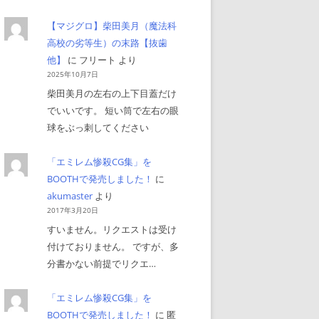
【マジグロ】柴田美月（魔法科
高校の劣等生）の末路【抜歯
他】
に
フリート
より
2025年10月7日
柴田美月の左右の上下目蓋だけ
でいいです。 短い筒で左右の眼
球をぶっ刺してください
「エミレム惨殺CG集」を
BOOTHで発売しました！
に
akumaster
より
2017年3月20日
すいません。リクエストは受け
付けておりません。 ですが、多
分書かない前提でリクエ…
「エミレム惨殺CG集」を
BOOTHで発売しました！
に
匿