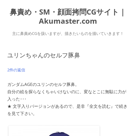
コ
ン
鼻責め・SM・顔面拷問CGサイト｜
テ
ン
ツ
Akumaster.com
へ
ス
キ
主に鼻責めCGを扱いますが、描きたいものを描いていきます！
ッ
プ
ユリンちゃんのセルフ豚鼻
2件の返信
ガンダムAGEのユリンのセルフ豚鼻。
自分の絵を探らなくちゃいけないのに、変なとこに無駄に力が
入った･･･
★ 文字入りバージョンがあるので、是非『全文を読む』で続き
を見て下さい。