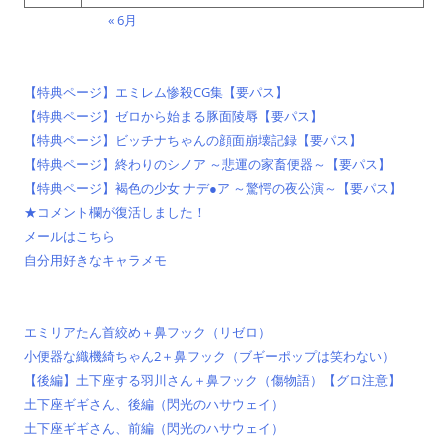
« 6月
【特典ページ】エミレム惨殺CG集【要パス】
【特典ページ】ゼロから始まる豚面陵辱【要パス】
【特典ページ】ビッチナちゃんの顔面崩壊記録【要パス】
【特典ページ】終わりのシノア ～悲運の家畜便器～【要パス】
【特典ページ】褐色の少女 ナデ●ア ～驚愕の夜公演～【要パス】
★コメント欄が復活しました！
メールはこちら
自分用好きなキャラメモ
エミリアたん首絞め＋鼻フック（リゼロ）
小便器な織機綺ちゃん2＋鼻フック（ブギーポップは笑わない）
【後編】土下座する羽川さん＋鼻フック（傷物語）【グロ注意】
土下座ギギさん、後編（閃光のハサウェイ）
土下座ギギさん、前編（閃光のハサウェイ）