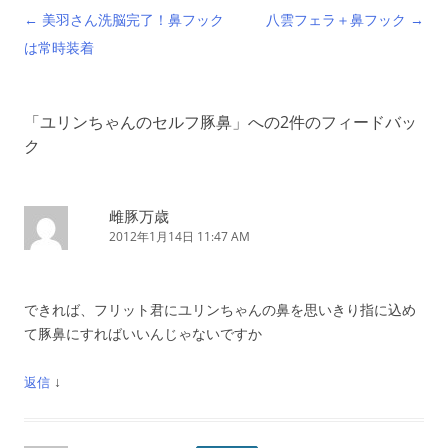
投
←
美羽さん洗脳完了！鼻フック
八雲フェラ＋鼻フック
→
稿
は常時装着
ナ
ビ
「
ユリンちゃんのセルフ豚鼻
」への2件のフィードバッ
ゲ
ク
ー
シ
ョ
雌豚万歳
2012年1月14日 11:47 AM
ン
できれば、フリット君にユリンちゃんの鼻を思いきり指に込め
て豚鼻にすればいいんじゃないですか
↓
返信