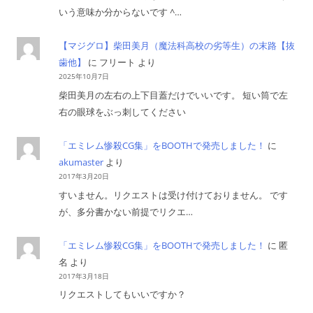
いう意味か分からないです ^…
【マジグロ】柴田美月（魔法科高校の劣等生）の末路【抜
歯他】
に
フリート
より
2025年10月7日
柴田美月の左右の上下目蓋だけでいいです。 短い筒で左
右の眼球をぶっ刺してください
「エミレム惨殺CG集」をBOOTHで発売しました！
に
akumaster
より
2017年3月20日
すいません。リクエストは受け付けておりません。 です
が、多分書かない前提でリクエ…
「エミレム惨殺CG集」をBOOTHで発売しました！
に
匿
名
より
2017年3月18日
リクエストしてもいいですか？