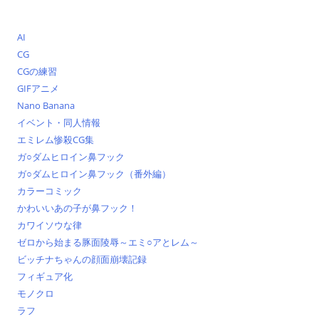
AI
CG
CGの練習
GIFアニメ
Nano Banana
イベント・同人情報
エミレム惨殺CG集
ガ○ダムヒロイン鼻フック
ガ○ダムヒロイン鼻フック（番外編）
カラーコミック
かわいいあの子が鼻フック！
カワイソウな律
ゼロから始まる豚面陵辱～エミ○アとレム～
ビッチナちゃんの顔面崩壊記録
フィギュア化
モノクロ
ラフ