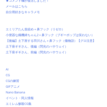
★コメント欄が復活しました！
メールはこちら
自分用好きなキャラメモ
エミリアたん首絞め＋鼻フック（リゼロ）
小便器な織機綺ちゃん2＋鼻フック（ブギーポップは笑わない）
【後編】土下座する羽川さん＋鼻フック（傷物語）【グロ注意】
土下座ギギさん、後編（閃光のハサウェイ）
土下座ギギさん、前編（閃光のハサウェイ）
AI
CG
CGの練習
GIFアニメ
Nano Banana
イベント・同人情報
エミレム惨殺CG集