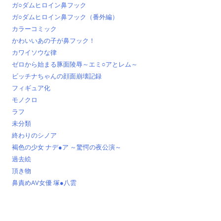
ガ○ダムヒロイン鼻フック
ガ○ダムヒロイン鼻フック（番外編）
カラーコミック
かわいいあの子が鼻フック！
カワイソウな律
ゼロから始まる豚面陵辱～エミ○アとレム～
ビッチナちゃんの顔面崩壊記録
フィギュア化
モノクロ
ラフ
未分類
終わりのシノア
褐色の少女 ナデ●ア ～驚愕の夜公演～
過去絵
頂き物
鼻責めAV女優 塚●八雲