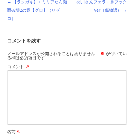
投
←
【ラクガキ】エミリアたん顔
羽川さんフェラ＋鼻フック
稿
面破壊2の案【グロ】（リゼ
ver（傷物語）
→
ナ
ロ）
ビ
ゲ
コメントを残す
ー
シ
メールアドレスが公開されることはありません。
※
が付いてい
る欄は必須項目です
ョ
コメント
※
ン
名前
※