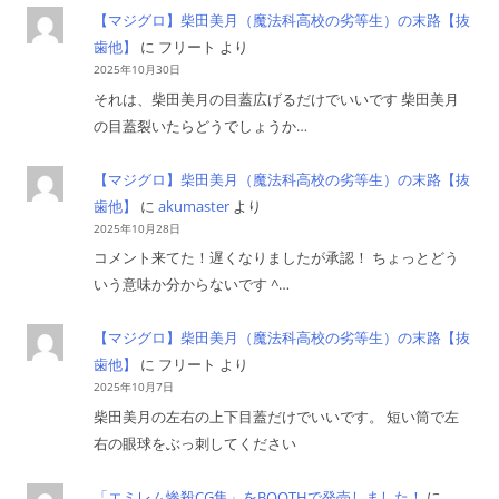
【マジグロ】柴田美月（魔法科高校の劣等生）の末路【抜
歯他】
に
フリート
より
2025年10月30日
それは、柴田美月の目蓋広げるだけでいいです 柴田美月
の目蓋裂いたらどうでしょうか…
【マジグロ】柴田美月（魔法科高校の劣等生）の末路【抜
歯他】
に
akumaster
より
2025年10月28日
コメント来てた！遅くなりましたが承認！ ちょっとどう
いう意味か分からないです ^…
【マジグロ】柴田美月（魔法科高校の劣等生）の末路【抜
歯他】
に
フリート
より
2025年10月7日
柴田美月の左右の上下目蓋だけでいいです。 短い筒で左
右の眼球をぶっ刺してください
「エミレム惨殺CG集」をBOOTHで発売しました！
に