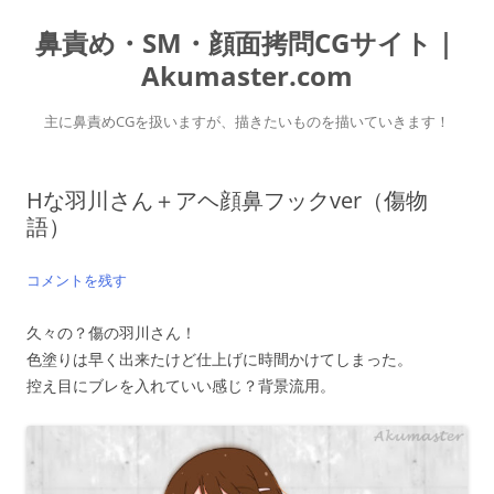
コ
ン
鼻責め・SM・顔面拷問CGサイト｜
テ
ン
ツ
Akumaster.com
へ
ス
キ
主に鼻責めCGを扱いますが、描きたいものを描いていきます！
ッ
プ
Hな羽川さん＋アヘ顔鼻フックver（傷物
語）
コメントを残す
久々の？傷の羽川さん！
色塗りは早く出来たけど仕上げに時間かけてしまった。
控え目にブレを入れていい感じ？背景流用。