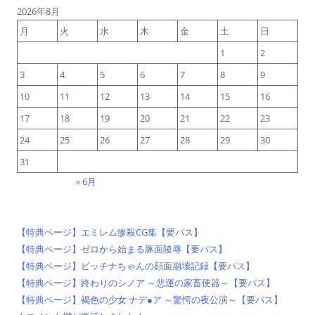
2026年8月
月
火
水
木
金
土
日
1
2
3
4
5
6
7
8
9
10
11
12
13
14
15
16
17
18
19
20
21
22
23
24
25
26
27
28
29
30
31
« 6月
【特典ページ】エミレム惨殺CG集【要パス】
【特典ページ】ゼロから始まる豚面陵辱【要パス】
【特典ページ】ビッチナちゃんの顔面崩壊記録【要パス】
【特典ページ】終わりのシノア ～悲運の家畜便器～【要パス】
【特典ページ】褐色の少女 ナデ●ア ～驚愕の夜公演～【要パス】