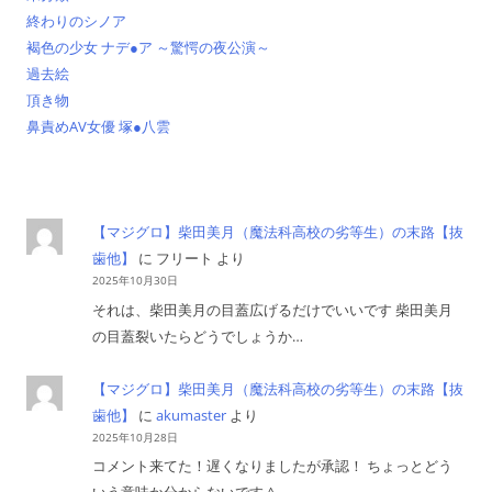
終わりのシノア
褐色の少女 ナデ●ア ～驚愕の夜公演～
過去絵
頂き物
鼻責めAV女優 塚●八雲
【マジグロ】柴田美月（魔法科高校の劣等生）の末路【抜
歯他】
に
フリート
より
2025年10月30日
それは、柴田美月の目蓋広げるだけでいいです 柴田美月
の目蓋裂いたらどうでしょうか…
【マジグロ】柴田美月（魔法科高校の劣等生）の末路【抜
歯他】
に
akumaster
より
2025年10月28日
コメント来てた！遅くなりましたが承認！ ちょっとどう