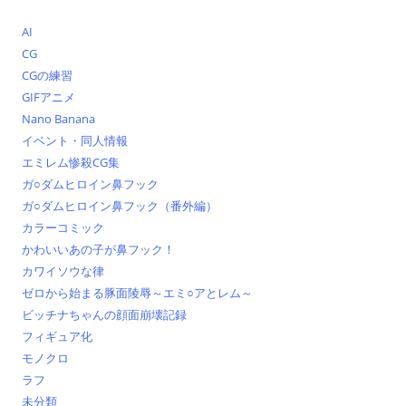
AI
CG
CGの練習
GIFアニメ
Nano Banana
イベント・同人情報
エミレム惨殺CG集
ガ○ダムヒロイン鼻フック
ガ○ダムヒロイン鼻フック（番外編）
カラーコミック
かわいいあの子が鼻フック！
カワイソウな律
ゼロから始まる豚面陵辱～エミ○アとレム～
ビッチナちゃんの顔面崩壊記録
フィギュア化
モノクロ
ラフ
未分類