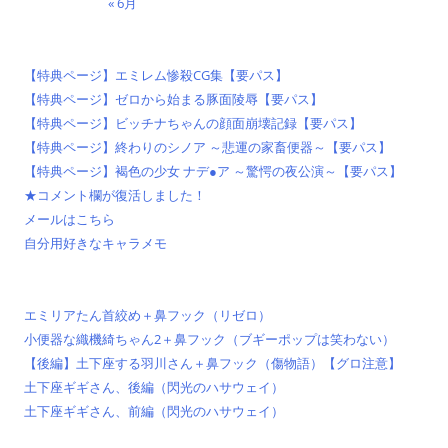
« 6月
【特典ページ】エミレム惨殺CG集【要パス】
【特典ページ】ゼロから始まる豚面陵辱【要パス】
【特典ページ】ビッチナちゃんの顔面崩壊記録【要パス】
【特典ページ】終わりのシノア ～悲運の家畜便器～【要パス】
【特典ページ】褐色の少女 ナデ●ア ～驚愕の夜公演～【要パス】
★コメント欄が復活しました！
メールはこちら
自分用好きなキャラメモ
エミリアたん首絞め＋鼻フック（リゼロ）
小便器な織機綺ちゃん2＋鼻フック（ブギーポップは笑わない）
【後編】土下座する羽川さん＋鼻フック（傷物語）【グロ注意】
土下座ギギさん、後編（閃光のハサウェイ）
土下座ギギさん、前編（閃光のハサウェイ）