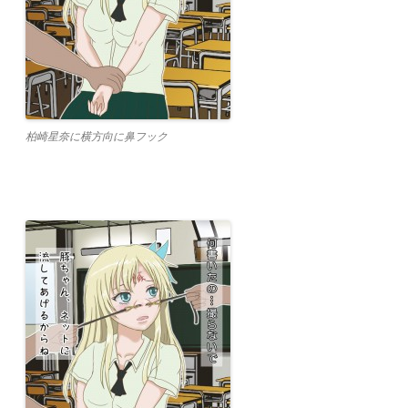
柏崎星奈に横方向に鼻フック