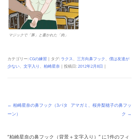
マジックで「豚」と書かれた「肉」
カテゴリー:
CGの練習
| タグ:
ラクス
、
三方向鼻フック
、
僕は友達が
少ない
、
文字入り
、
柏崎星奈
| 投稿日:
2012年2月8日
|
投
←
柏崎星奈の鼻フック（3パタ
アマガミ、桜井梨穂子の鼻フッ
稿
ーン）
ク
→
ナ
ビ
“
柏崎星奈の鼻フック（背景＋文字入り）
” に1件のフィ