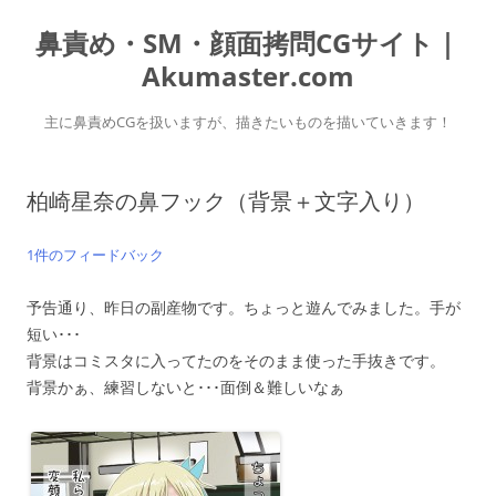
コ
ン
鼻責め・SM・顔面拷問CGサイト｜
テ
ン
ツ
Akumaster.com
へ
ス
キ
主に鼻責めCGを扱いますが、描きたいものを描いていきます！
ッ
プ
柏崎星奈の鼻フック（背景＋文字入り）
1件のフィードバック
予告通り、昨日の副産物です。ちょっと遊んでみました。手が
短い･･･
背景はコミスタに入ってたのをそのまま使った手抜きです。
背景かぁ、練習しないと･･･面倒＆難しいなぁ