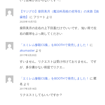
いう意味か分からないです ^…
【マジグロ】柴田美月（魔法科高校の劣等生）の末路【抜
歯他】
に
フリート
より
2025年10月7日
柴田美月の左右の上下目蓋だけでいいです。 短い筒で左
右の眼球をぶっ刺してください
「エミレム惨殺CG集」をBOOTHで発売しました！
に
akumaster
より
2017年3月20日
すいません。リクエストは受け付けておりません。 です
が、多分書かない前提でリクエ…
「エミレム惨殺CG集」をBOOTHで発売しました！
に
匿
名
より
2017年3月18日
リクエストしてもいいですか？