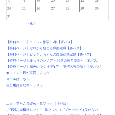
17
18
19
20
21
22
23
24
25
26
27
28
29
30
31
« 6月
【特典ページ】エミレム惨殺CG集【要パス】
【特典ページ】ゼロから始まる豚面陵辱【要パス】
【特典ページ】ビッチナちゃんの顔面崩壊記録【要パス】
【特典ページ】終わりのシノア ～悲運の家畜便器～【要パス】
【特典ページ】褐色の少女 ナデ●ア ～驚愕の夜公演～【要パス】
★コメント欄が復活しました！
メールはこちら
自分用好きなキャラメモ
エミリアたん首絞め＋鼻フック（リゼロ）
小便器な織機綺ちゃん2＋鼻フック（ブギーポップは笑わない）