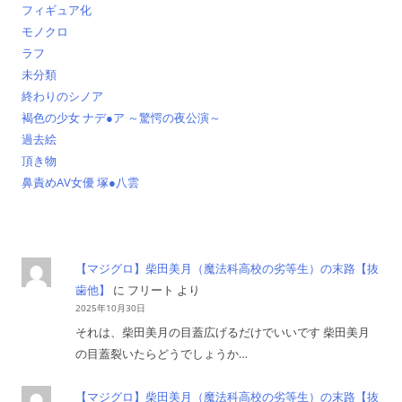
フィギュア化
モノクロ
ラフ
未分類
終わりのシノア
褐色の少女 ナデ●ア ～驚愕の夜公演～
過去絵
頂き物
鼻責めAV女優 塚●八雲
【マジグロ】柴田美月（魔法科高校の劣等生）の末路【抜
歯他】
に
フリート
より
2025年10月30日
それは、柴田美月の目蓋広げるだけでいいです 柴田美月
の目蓋裂いたらどうでしょうか…
【マジグロ】柴田美月（魔法科高校の劣等生）の末路【抜