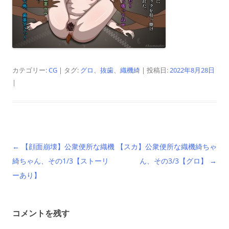
カテゴリー:
CG
| タグ:
グロ
、
抜歯
、
織機綺
| 投稿日:
2022年8月28日
|
投
←
【顔面崩壊】公衆便所な織機
【スカ】公衆便所な織機綺ちゃ
稿
綺ちゃん、その1/3【ストーリ
ん、その3/3【グロ】
→
ナ
ーあり】
ビ
ゲ
コメントを残す
ー