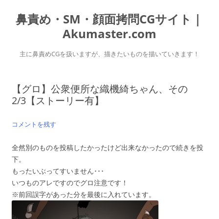
コ
ン
鼻責め・SM・顔面拷問CGサイト｜
テ
ン
ツ
Akumaster.com
へ
ス
キ
主に鼻責めCGを扱いますが、描きたいものを描いていきます！
ッ
プ
【グロ】公衆便所な織機綺ちゃん、その
2/3【ストーリー有】
コメントを残す
全然別のものを投稿したかったけど出来なかったので続きを投
下。
もったいぶってすいません･･･
いつものアレですのでグロ注意です！
※前回誤字があった分を最後に入れています。