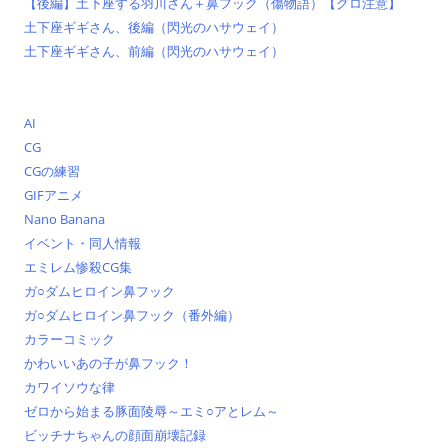
【後編】土下座する羽川さん＋鼻フック（傷物語）【グロ注意】
土下座ギギさん、後編（閃光のハサウェイ）
土下座ギギさん、前編（閃光のハサウェイ）
AI
CG
CGの練習
GIFアニメ
Nano Banana
イベント・同人情報
エミレム惨殺CG集
ガ○ダムヒロイン鼻フック
ガ○ダムヒロイン鼻フック（番外編）
カラーコミック
かわいいあの子が鼻フック！
カワイソウな律
ゼロから始まる豚面陵辱～エミ○アとレム～
ビッチナちゃんの顔面崩壊記録