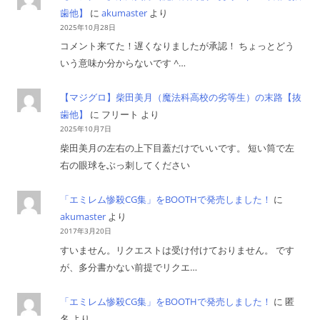
歯他】
に
akumaster
より
2025年10月28日
コメント来てた！遅くなりましたが承認！ ちょっとどう
いう意味か分からないです ^…
【マジグロ】柴田美月（魔法科高校の劣等生）の末路【抜
歯他】
に
フリート
より
2025年10月7日
柴田美月の左右の上下目蓋だけでいいです。 短い筒で左
右の眼球をぶっ刺してください
「エミレム惨殺CG集」をBOOTHで発売しました！
に
akumaster
より
2017年3月20日
すいません。リクエストは受け付けておりません。 です
が、多分書かない前提でリクエ…
「エミレム惨殺CG集」をBOOTHで発売しました！
に
匿
名
より