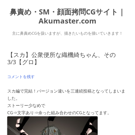
コ
ン
鼻責め・SM・顔面拷問CGサイト｜
テ
ン
ツ
Akumaster.com
へ
ス
キ
主に鼻責めCGを扱いますが、描きたいものを描いていきます！
ッ
プ
【スカ】公衆便所な織機綺ちゃん、その
3/3【グロ】
コメントを残す
スカ編で完結！バージョン違いを三連続投稿となってしまいま
した。
ストーリー少なめで
CG⇒文字あり⇒余った組み合わせのCGとなってます。