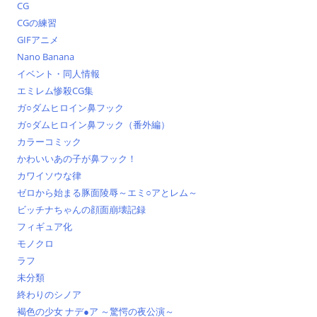
CG
CGの練習
GIFアニメ
Nano Banana
イベント・同人情報
エミレム惨殺CG集
ガ○ダムヒロイン鼻フック
ガ○ダムヒロイン鼻フック（番外編）
カラーコミック
かわいいあの子が鼻フック！
カワイソウな律
ゼロから始まる豚面陵辱～エミ○アとレム～
ビッチナちゃんの顔面崩壊記録
フィギュア化
モノクロ
ラフ
未分類
終わりのシノア
褐色の少女 ナデ●ア ～驚愕の夜公演～