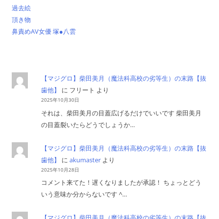
過去絵
頂き物
鼻責めAV女優 塚●八雲
【マジグロ】柴田美月（魔法科高校の劣等生）の末路【抜
歯他】
に
フリート
より
2025年10月30日
それは、柴田美月の目蓋広げるだけでいいです 柴田美月
の目蓋裂いたらどうでしょうか…
【マジグロ】柴田美月（魔法科高校の劣等生）の末路【抜
歯他】
に
akumaster
より
2025年10月28日
コメント来てた！遅くなりましたが承認！ ちょっとどう
いう意味か分からないです ^…
【マジグロ】柴田美月（魔法科高校の劣等生）の末路【抜