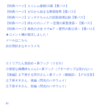
【特典ページ】エミレム惨殺CG集【要パス】
【特典ページ】ゼロから始まる豚面陵辱【要パス】
【特典ページ】ビッチナちゃんの顔面崩壊記録【要パス】
【特典ページ】終わりのシノア ～悲運の家畜便器～【要パス】
【特典ページ】褐色の少女 ナデ●ア ～驚愕の夜公演～【要パス】
★コメント欄が復活しました！
メールはこちら
自分用好きなキャラメモ
エミリアたん首絞め＋鼻フック（リゼロ）
小便器な織機綺ちゃん2＋鼻フック（ブギーポップは笑わない）
【後編】土下座する羽川さん＋鼻フック（傷物語）【グロ注意】
土下座ギギさん、後編（閃光のハサウェイ）
土下座ギギさん、前編（閃光のハサウェイ）
AI