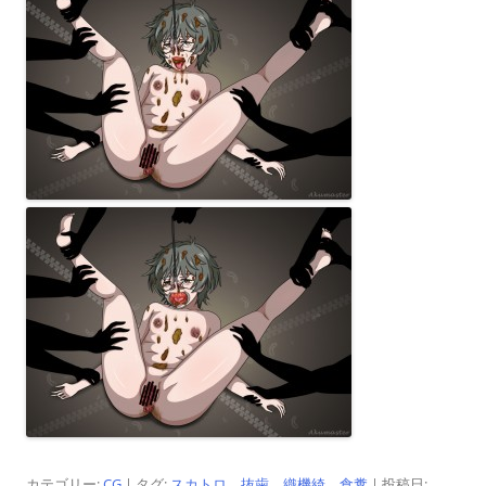
カテゴリー:
CG
| タグ:
スカトロ
、
抜歯
、
織機綺
、
食糞
| 投稿日: