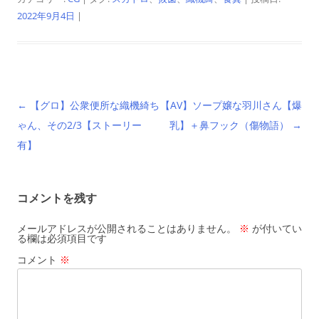
2022年9月4日
|
投
←
【グロ】公衆便所な織機綺ち
【AV】ソープ嬢な羽川さん【爆
稿
ゃん、その2/3【ストーリー
乳】＋鼻フック（傷物語）
→
ナ
有】
ビ
ゲ
コメントを残す
ー
シ
メールアドレスが公開されることはありません。
※
が付いてい
る欄は必須項目です
ョ
コメント
※
ン