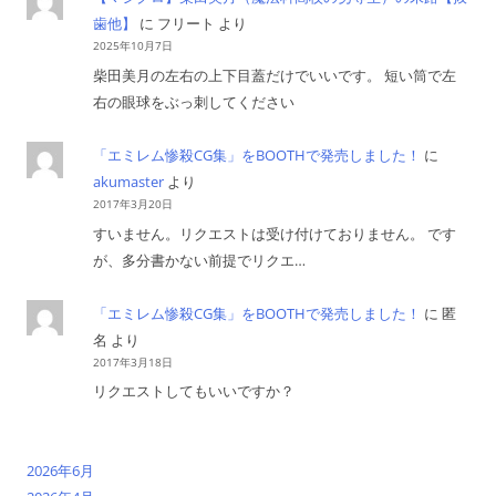
歯他】
に
フリート
より
2025年10月7日
柴田美月の左右の上下目蓋だけでいいです。 短い筒で左
右の眼球をぶっ刺してください
「エミレム惨殺CG集」をBOOTHで発売しました！
に
akumaster
より
2017年3月20日
すいません。リクエストは受け付けておりません。 です
が、多分書かない前提でリクエ…
「エミレム惨殺CG集」をBOOTHで発売しました！
に
匿
名
より
2017年3月18日
リクエストしてもいいですか？
2026年6月